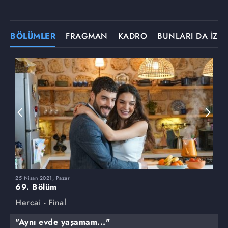
BÖLÜMLER
FRAGMAN
KADRO
BUNLARI DA İZLE
25 Nisan 2021, Pazar
1
69. Bölüm
6
Hercai - Final
H
"Aynı evde yaşamam..."