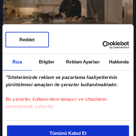
Reddet
Nevanın Hikayesi - Leyla Feray
Rıza
Bilgiler
Reklam Ayarları
Hakkında
"Sitelerimizde reklam ve pazarlama faaliyetlerinin
yürütülmesi amaçları ile çerezler kullanılmaktadır.
Bu çerezler, kullanıcıların tarayıcı ve cihazlarını
tanımlayarak çalışırlar.
Bu çerezlere izin vermeniz halinde sizlere özel
kişiselleştirilmiş reklamlar sunabilir, sayfalarımızda sizlere
Tümünü Kabul Et
daha iyi reklam deneyimi yaşatabiliriz. Bunu yaparken