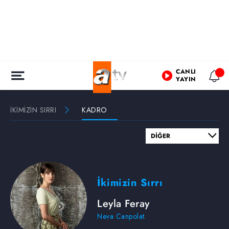
CANLI
YAYIN
İKİMİZİN SIRRI
KADRO
İkimizin Sırrı
Leyla Feray
Neva Canpolat