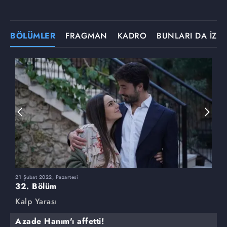
BÖLÜMLER
FRAGMAN
KADRO
BUNLARI DA İZLE
21 Şubat 2022, Pazartesi
1
32. Bölüm
3
Kalp Yarası
K
Azade Hanım'ı affetti!