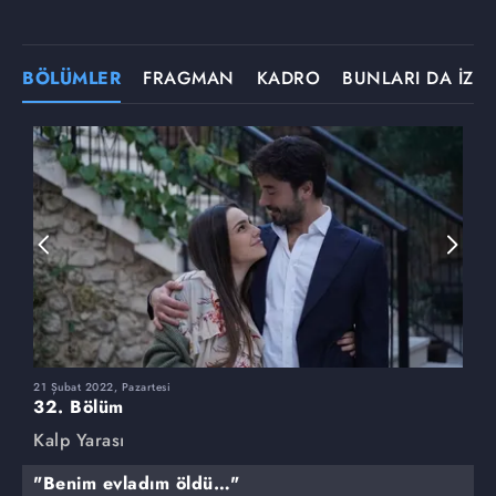
BÖLÜMLER
FRAGMAN
KADRO
BUNLARI DA İZLE
21 Şubat 2022, Pazartesi
1
32. Bölüm
3
Kalp Yarası
K
"Benim evladım öldü…"