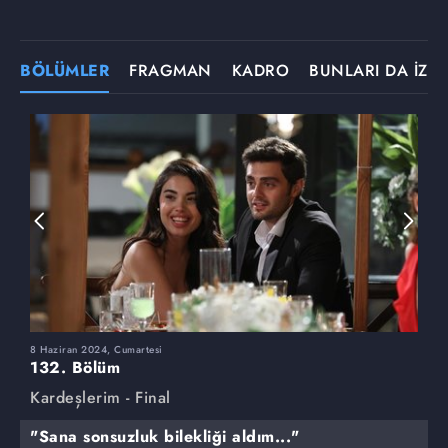
BÖLÜMLER
FRAGMAN
KADRO
BUNLARI DA İZLE
8 Haziran 2024, Cumartesi
1
132. Bölüm
1
Kardeşlerim - Final
K
"Sana sonsuzluk bilekliği aldım..."