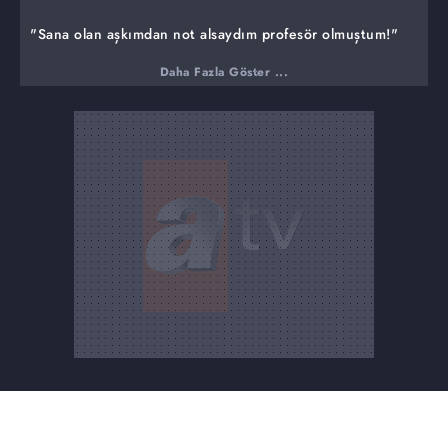
"Sana olan aşkımdan not alsaydım profesör olmuştum!"
Ömer'e gönderilen kargonun paniğini yaşayan Akif; türlü
Daha Fazla Göster ...
numaralarla, Eren ailesinin evinde nöbet tutmaya başlar.
Fatma, Akif'in bu durumunu fırsata çevirirken, Berk
yüzünden evi terk eden Ayla, hayatıyla ilgili radikal bir
karar alır. Orhan, hiç beklenmedik bir şekilde, Aybikeleri
şaşkınlığa uğratan bir iş bulur. Yasmin'in Tolga'ya aldığı
sürpriz hediye, sadece onların değil, diğer çiftlerin de
karşı karşıya gelmesine neden olurken, Ömer ile Sarp
şaşırtıcı bir durumun içine çekilirler. Asiye ile Ayaz
cephesinde yaşanan umulmadık gelişmeler, Ayaz'ı
endişeye düşürürken, Asiye ise bambaşka bir şokla karşı
karşıya kalır.