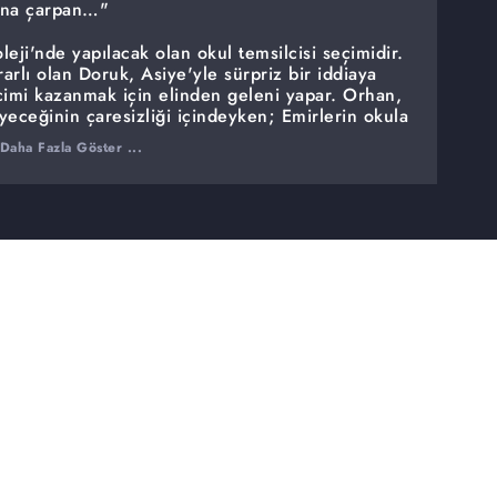
sana çarpan…"
ji'nde yapılacak olan okul temsilcisi seçimidir.
lı olan Doruk, Asiye'yle sürpriz bir iddiaya
çimi kazanmak için elinden geleni yapar. Orhan,
yeceğinin çaresizliği içindeyken; Emirlerin okula
umunu atar. Şengül'ün geçmişte yaşanan birtakım
Daha Fazla Göster ...
 herkes için büyük bir şok olur.