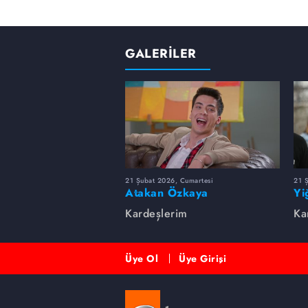
GALERİLER
21 Şubat 2026, Cumartesi
21 
Atakan Özkaya
Yi
Kardeşlerim
Ka
Üye Ol
Üye Girişi