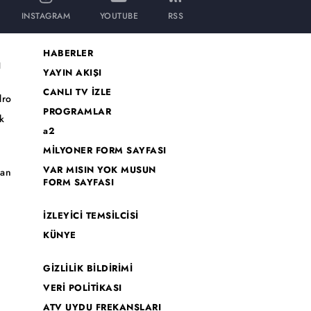
INSTAGRAM
YOUTUBE
RSS
HABERLER
I
YAYIN AKIŞI
CANLI TV İZLE
dro
PROGRAMLAR
k
a2
MİLYONER FORM SAYFASI
o
VAR MISIN YOK MUSUN
han
FORM SAYFASI
İZLEYİCİ TEMSİLCİSİ
KÜNYE
GİZLİLİK BİLDİRİMİ
VERİ POLİTİKASI
ATV UYDU FREKANSLARI