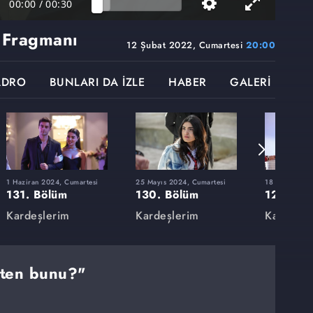
00:00
/
00:30
 Fragmanı
12 Şubat 2022, Cumartesi
20:00
ADRO
BUNLARI DA İZLE
HABER
GALERİ
1 Haziran 2024, Cumartesi
25 Mayıs 2024, Cumartesi
18 Mayıs 202
131. Bölüm
130. Bölüm
129. Bö
Kardeşlerim
Kardeşlerim
Kardeşle
kten bunu?"