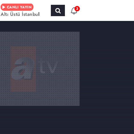
CANLI YAYIN
3
Altı Üstü İstanbul