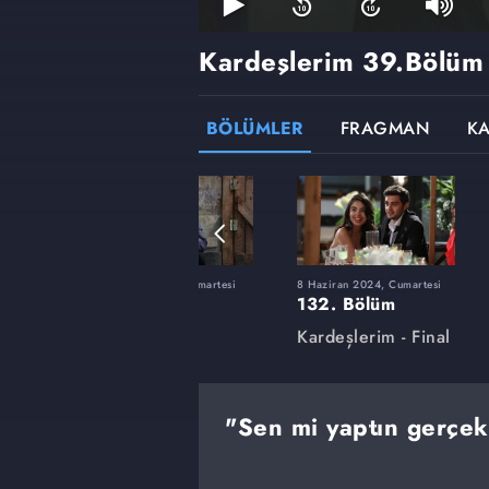
Kardeşlerim
39.Bölüm
BÖLÜMLER
FRAGMAN
K
tesi
24 Şubat 2024, Cumartesi
8 Haziran 2024, Cumartesi
118. Bölüm
132. Bölüm
Kardeşlerim
Kardeşlerim - Final
"Sen mi yaptın gerçe