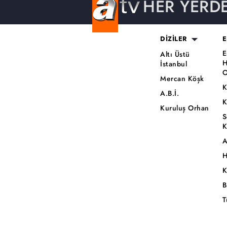
HER YERD
DİZİLER
E
E
Altı Üstü
H
İstanbul
O
Mercan Köşk
K
A.B.İ.
K
Kuruluş Orhan
S
K
A
H
K
B
T