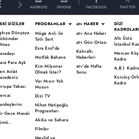
E
ANDROID
iPHONE
FACEBOOK
TWITTER
SKİ DİZİLER
PROGRAMLAR
atv HABER
DİZİ
KADROLAR
şkıya Dünyaya
Müge Anlı ile
atv Ana Haber
Altı Üstü
ükümdar
Tatlı Sert
atv Gün Ortası
İstanbul Ka
lmaz
Esra Erol'da
Kahvaltı
Mercan Köş
aradayı
Mutfak Bahane
Haberleri
Kadro
ara Para Aşk
Kim Milyoner
atv'de Hafta
A.B.İ. Kadr
en Anlat
Olmak İster?
Sonu
Kuruluş Or
aradeniz
Var Mısın Yok
Kadro
vrupa Yakası
Musun
ercai
Dizi TV
ardeşlerim
Nihat Hatipoğlu
Programları
ir Gece Masalı
Akika ve Sahara
ümü..
Filmler
Mevlid ve