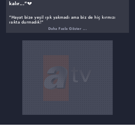
kalır..."💔
"Hayat bize yeşil ışık yakmadı ama biz de hiç kırmızı
ışıkta durmadık!"
Daha Fazla Göster ...
Eren ailesi, çaresiz bir halde yuvalarını terk edip,
başlarını sokacak bir yer aramak durumunda kalırken,
Ayla'nın yaptığı vicdansızlıktan geri dönmeye hiç niyeti
yoktur. Akif, kendini Nebahat'e affettirmek için
çabalarken, evsiz kalan Ömerler, para kazanabilmek için
tüm dostlarıyla birlikte yepyeni bir işe girişirler. Ailesinin
yaşadıklarına bir çözüm bulamamanın çaresizliği içinde
iyice ezilen Orhan ise, tüm ailesini şoke edecek bir karar
almak durumunda kalır.