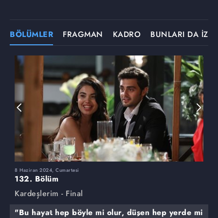
BÖLÜMLER
FRAGMAN
KADRO
BUNLARI DA İZLE
8 Haziran 2024, Cumartesi
1
132. Bölüm
1
Kardeşlerim - Final
K
"Bu hayat hep böyle mi olur, düşen hep yerde mi