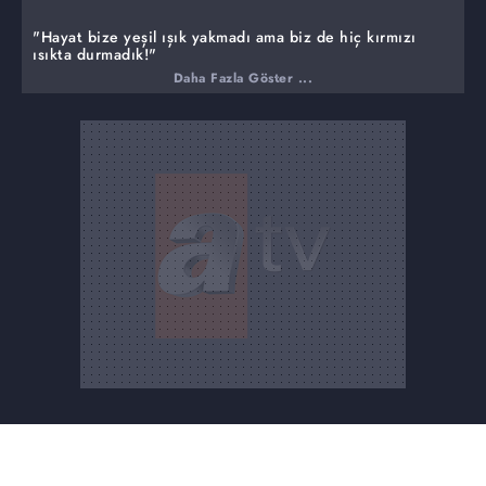
"Hayat bize yeşil ışık yakmadı ama biz de hiç kırmızı
ışıkta durmadık!"
Daha Fazla Göster ...
Eren ailesi, çaresiz bir halde yuvalarını terk edip,
başlarını sokacak bir yer aramak durumunda kalırken,
Ayla'nın yaptığı vicdansızlıktan geri dönmeye hiç niyeti
yoktur. Akif, kendini Nebahat'e affettirmek için
çabalarken, evsiz kalan Ömerler, para kazanabilmek için
tüm dostlarıyla birlikte yepyeni bir işe girişirler. Ailesinin
yaşadıklarına bir çözüm bulamamanın çaresizliği içinde
iyice ezilen Orhan ise, tüm ailesini şoke edecek bir karar
almak durumunda kalır.