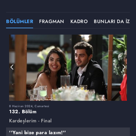
BÖLÜMLER
FRAGMAN
KADRO
BUNLARI DA İZLE
8 Haziran 2024, Cumartesi
1
132. Bölüm
1
Kardeşlerim - Final
K
''Yani bize para lazım!''