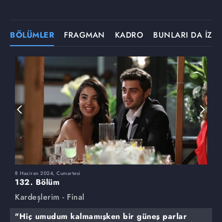
BÖLÜMLER
FRAGMAN
KADRO
BUNLARI DA İZLE
8 Haziran 2024, Cumartesi
1
132. Bölüm
1
Kardeşlerim - Final
K
"Hiç umudum kalmamışken bir güneş parlar