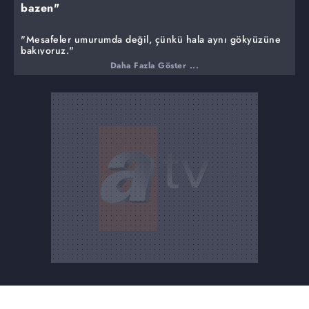
bazen"
"Mesafeler umurumda değil, çünkü hala aynı gökyüzüne
bakıyoruz."
Daha Fazla Göster ...
Afra hızla hastaneye kaldırılırken, Gönül ve Oğulcan
başta olmak üzere, herkes büyük bir üzüntü ve şok
içindedir. Yasmin'in Asiye'ye karşı hamleleri artık iyice
ortalığı karıştırıcı bir hal almaya başlar. Akif kendini
Suzan'a affettirmek için bu sefer farklı bir yol izlerken,
Süsen ve Ömer cephesinde çok önemli gelişmeler
yaşanır. Oğluyla arasını düzeltmekte hala zorlanmakta
olan Ayla, karşısına çıkan görüntü karşısında dehşete
düşer.