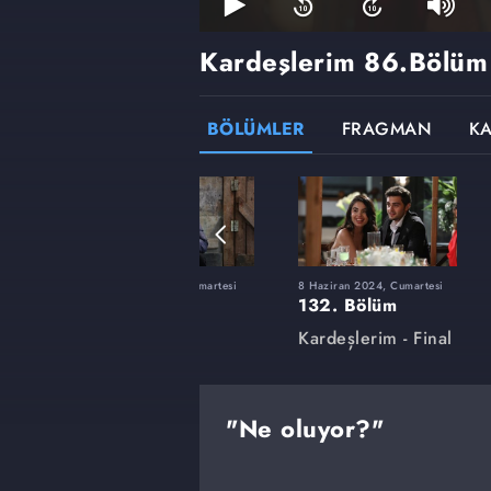
Kardeşlerim
86.Bölüm
BÖLÜMLER
FRAGMAN
K
tesi
24 Şubat 2024, Cumartesi
8 Haziran 2024, Cumartesi
118. Bölüm
132. Bölüm
Kardeşlerim
Kardeşlerim - Final
"Ne oluyor?"