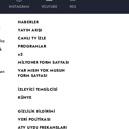
INSTAGRAM
YOUTUBE
RSS
HABERLER
I
YAYIN AKIŞI
CANLI TV İZLE
dro
PROGRAMLAR
k
a2
MİLYONER FORM SAYFASI
o
VAR MISIN YOK MUSUN
han
FORM SAYFASI
İZLEYİCİ TEMSİLCİSİ
KÜNYE
GİZLİLİK BİLDİRİMİ
VERİ POLİTİKASI
ATV UYDU FREKANSLARI