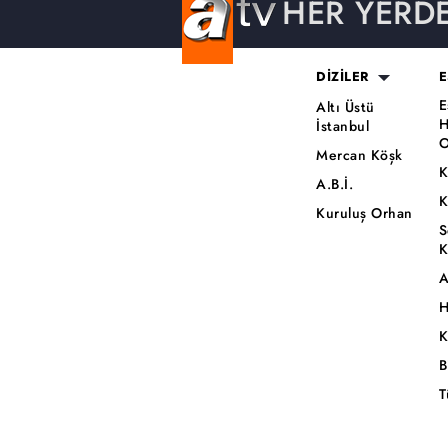
HER YERD
DİZİLER
E
E
Altı Üstü
H
İstanbul
O
Mercan Köşk
K
A.B.İ.
K
Kuruluş Orhan
S
K
A
H
K
B
T