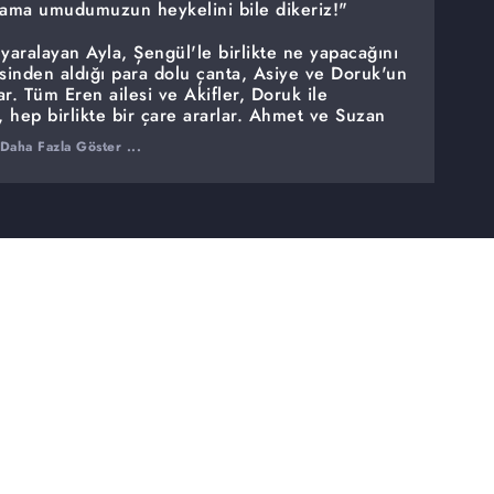
 ama umudumuzun heykelini bile dikeriz!"
i yaralayan Ayla, Şengül'le birlikte ne yapacağını
sinden aldığı para dolu çanta, Asiye ve Doruk'un
r. Tüm Eren ailesi ve Akifler, Doruk ile
 hep birlikte bir çare ararlar. Ahmet ve Suzan
yaşanmaya devam ederken, çocuklar hiç
Daha Fazla Göster ...
az büyük bir tehlikeyle karşı karşıya kalırlar.