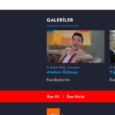
GALERİLER
21 Şubat 2026, Cumartesi
21 
Atakan Özkaya
Yi
Kardeşlerim
Ka
Üye Ol
Üye Girişi