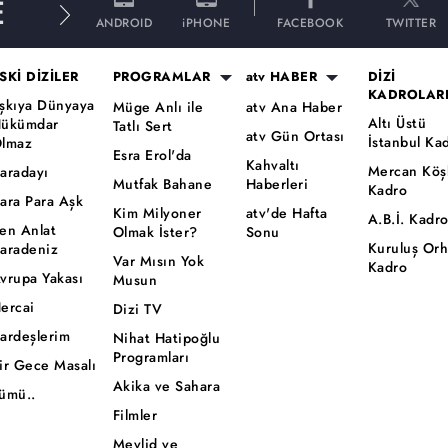
E
ANDROID
iPHONE
FACEBOOK
TWITTER
SKİ DİZİLER
PROGRAMLAR
atv HABER
DİZİ
KADROLAR
şkıya Dünyaya
Müge Anlı ile
atv Ana Haber
Altı Üstü
ükümdar
Tatlı Sert
atv Gün Ortası
İstanbul Ka
lmaz
Esra Erol'da
Kahvaltı
Mercan Köş
aradayı
Mutfak Bahane
Haberleri
Kadro
ara Para Aşk
Kim Milyoner
atv'de Hafta
A.B.İ. Kadr
en Anlat
Olmak İster?
Sonu
Kuruluş Or
aradeniz
Var Mısın Yok
Kadro
vrupa Yakası
Musun
ercai
Dizi TV
ardeşlerim
Nihat Hatipoğlu
Programları
ir Gece Masalı
Akika ve Sahara
ümü..
Filmler
Mevlid ve