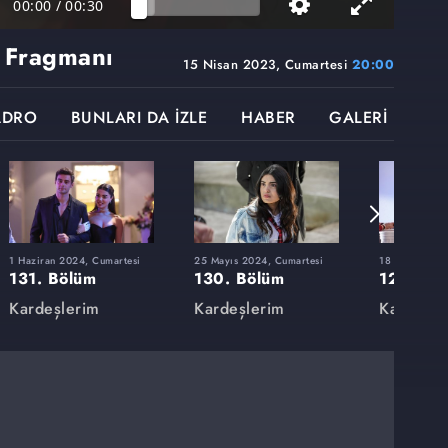
00:00
/
00:30
 Fragmanı
15 Nisan 2023, Cumartesi
20:00
ADRO
BUNLARI DA İZLE
HABER
GALERİ
1 Haziran 2024, Cumartesi
25 Mayıs 2024, Cumartesi
18 Mayıs 202
131. Bölüm
130. Bölüm
129. Bö
Kardeşlerim
Kardeşlerim
Kardeşle