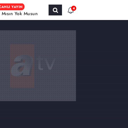
CANLI YAYIN
4
r Mısın Yok Musun