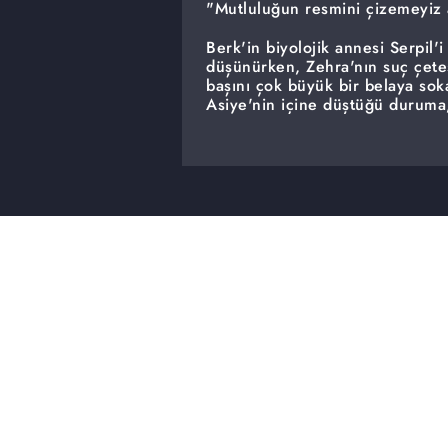
"Mutluluğun resmini çizemeyiz
Berk'in biyolojik annesi Serpil'
düşünürken, Zehra'nın suç çete
başını çok büyük bir belaya soka
Asiye'nin içine düştüğü duruma,
cephesinde önemli gelişmeler 
beklemedikleri bir anda, akıl alm