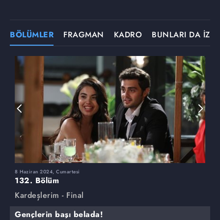
BÖLÜMLER
FRAGMAN
KADRO
BUNLARI DA İZLE
8 Haziran 2024, Cumartesi
1
132. Bölüm
1
Kardeşlerim - Final
K
Gençlerin başı belada!