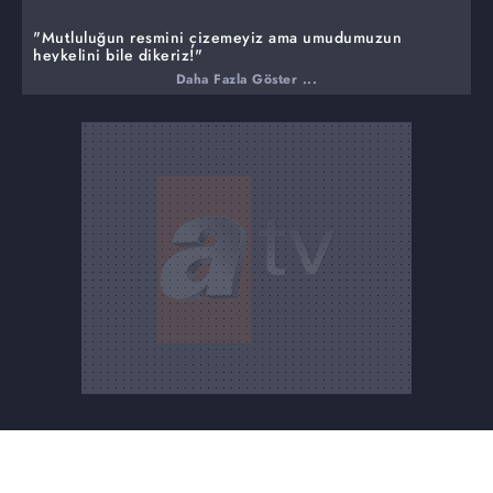
"Mutluluğun resmini çizemeyiz ama umudumuzun
heykelini bile dikeriz!"
Daha Fazla Göster ...
Berk'in biyolojik annesi Serpil'i yaralayan Ayla, Şengül'le
birlikte ne yapacağını düşünürken, Zehra'nın suç
çetesinden aldığı para dolu çanta, Asiye ve Doruk'un
başını çok büyük bir belaya sokar. Tüm Eren ailesi ve
Akifler, Doruk ile Asiye'nin içine düştüğü duruma, hep
birlikte bir çare ararlar. Ahmet ve Suzan cephesinde
önemli gelişmeler yaşanmaya devam ederken, çocuklar
hiç beklemedikleri bir anda, akıl almaz büyük bir
tehlikeyle karşı karşıya kalırlar.