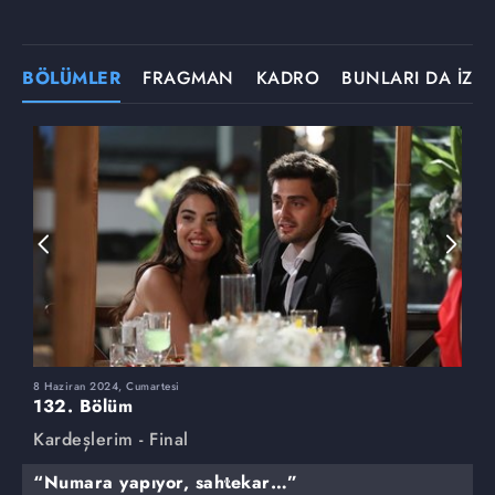
BÖLÜMLER
FRAGMAN
KADRO
BUNLARI DA İZLE
8 Haziran 2024, Cumartesi
1
132. Bölüm
1
Kardeşlerim - Final
K
“Numara yapıyor, sahtekar…”