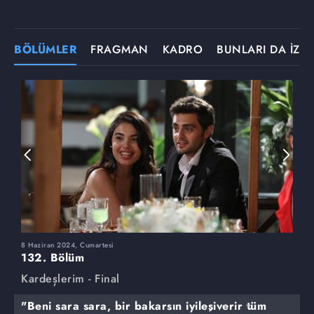
BÖLÜMLER
FRAGMAN
KADRO
BUNLARI DA İZLE
8 Haziran 2024, Cumartesi
1
132. Bölüm
1
Kardeşlerim - Final
K
"Beni sara sara, bir bakarsın iyileşiverir tüm