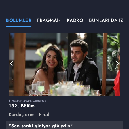
BÖLÜMLER
FRAGMAN
KADRO
BUNLARI DA İZLE
8 Haziran 2024, Cumartesi
1
132. Bölüm
1
Kardeşlerim - Final
K
"Sen sanki gidiyor gibiydin"