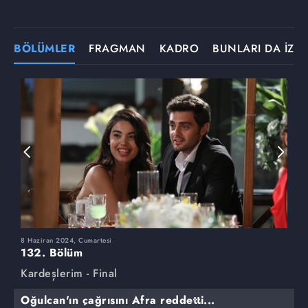
BÖLÜMLER
FRAGMAN
KADRO
BUNLARI DA İZLE
8 Haziran 2024, Cumartesi
1
132. Bölüm
1
Kardeşlerim - Final
K
Oğulcan'ın çağrısını Afra reddetti...