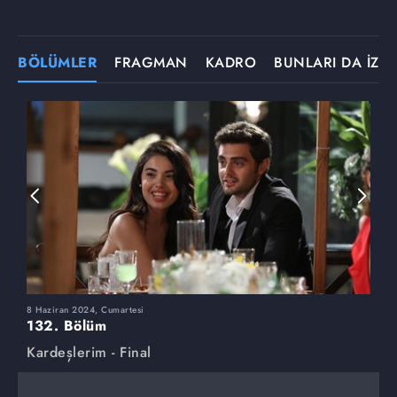
BÖLÜMLER
FRAGMAN
KADRO
BUNLARI DA İZLE
8 Haziran 2024, Cumartesi
1
132. Bölüm
1
Kardeşlerim - Final
K