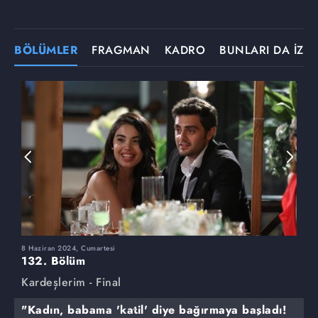
BÖLÜMLER
FRAGMAN
KADRO
BUNLARI DA İZLE
8 Haziran 2024, Cumartesi
1
132. Bölüm
1
Kardeşlerim - Final
K
"Kadın, babama 'katil' diye bağırmaya başladı!