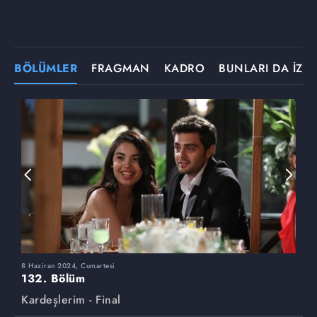
BÖLÜMLER
FRAGMAN
KADRO
BUNLARI DA İZLE
8 Haziran 2024, Cumartesi
1
132. Bölüm
1
Kardeşlerim - Final
K