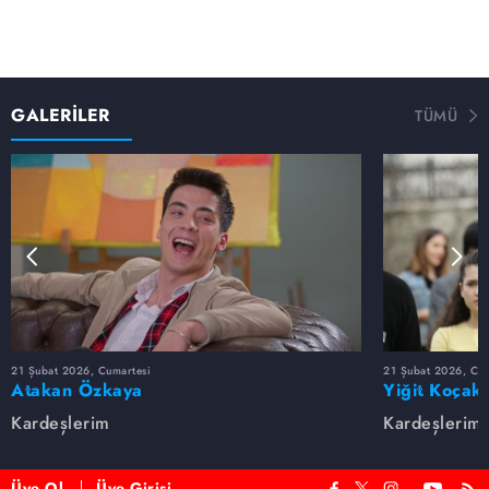
GALERİLER
TÜMÜ
21 Şubat 2026, Cumartesi
21 Şubat 2026, Cum
Atakan Özkaya
Yiğit Koçak
Kardeşlerim
Kardeşlerim
Üye Ol
Üye Girişi