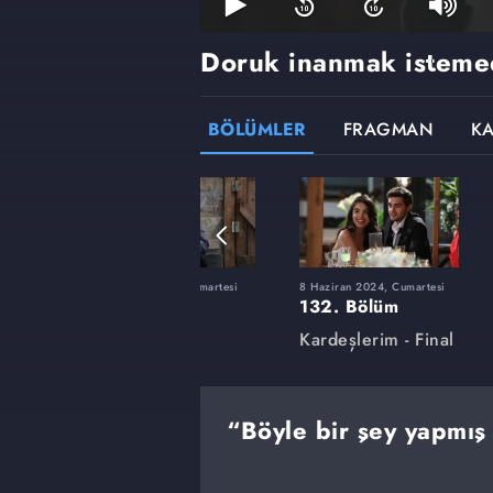
Doruk inanmak isteme
BÖLÜMLER
FRAGMAN
K
tesi
24 Şubat 2024, Cumartesi
8 Haziran 2024, Cumartesi
118. Bölüm
132. Bölüm
Kardeşlerim
Kardeşlerim - Final
“Böyle bir şey yapmı