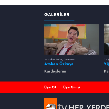
GALERİLER
21 Şubat 2026, Cumartesi
21 
Atakan Özkaya
Yi
Kardeşlerim
Ka
Üye Ol
Üye Girişi
HER YERD