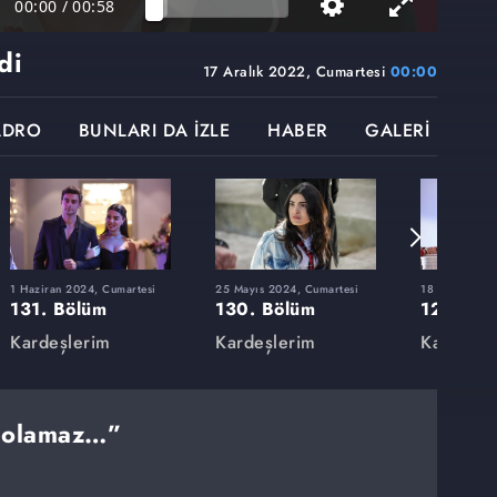
00:00
/
00:58
di
17 Aralık 2022, Cumartesi
00:00
ADRO
BUNLARI DA İZLE
HABER
GALERİ
1 Haziran 2024, Cumartesi
25 Mayıs 2024, Cumartesi
18 Mayıs 202
131. Bölüm
130. Bölüm
129. Bö
Kardeşlerim
Kardeşlerim
Kardeşle
ş olamaz…”