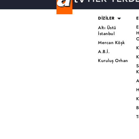
DİZİLER
E
E
Altı Üstü
H
İstanbul
O
Mercan Köşk
K
A.B.İ.
K
Kuruluş Orhan
S
K
A
H
K
B
T