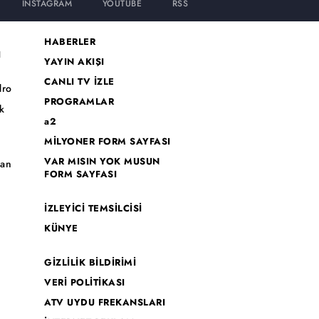
INSTAGRAM
YOUTUBE
RSS
HABERLER
I
YAYIN AKIŞI
CANLI TV İZLE
dro
PROGRAMLAR
k
a2
MİLYONER FORM SAYFASI
o
VAR MISIN YOK MUSUN
han
FORM SAYFASI
İZLEYİCİ TEMSİLCİSİ
KÜNYE
GİZLİLİK BİLDİRİMİ
VERİ POLİTİKASI
ATV UYDU FREKANSLARI