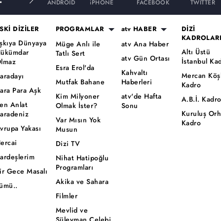
ANDROID
iPHONE
FACEBOOK
TWITTER
SKİ DİZİLER
PROGRAMLAR
atv HABER
DİZİ
KADROLAR
şkıya Dünyaya
Müge Anlı ile
atv Ana Haber
Altı Üstü
ükümdar
Tatlı Sert
atv Gün Ortası
İstanbul Ka
lmaz
Esra Erol'da
Kahvaltı
Mercan Köş
aradayı
Mutfak Bahane
Haberleri
Kadro
ara Para Aşk
Kim Milyoner
atv'de Hafta
A.B.İ. Kadr
en Anlat
Olmak İster?
Sonu
Kuruluş Or
aradeniz
Var Mısın Yok
Kadro
vrupa Yakası
Musun
ercai
Dizi TV
ardeşlerim
Nihat Hatipoğlu
Programları
ir Gece Masalı
Akika ve Sahara
ümü..
Filmler
Mevlid ve
Süleyman Çelebi