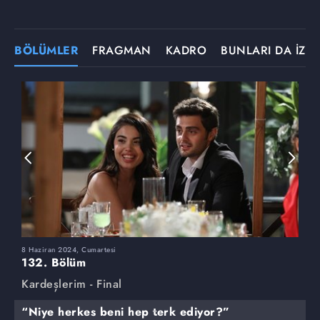
BÖLÜMLER
FRAGMAN
KADRO
BUNLARI DA İZLE
8 Haziran 2024, Cumartesi
1
132. Bölüm
1
Kardeşlerim - Final
K
“Niye herkes beni hep terk ediyor?”