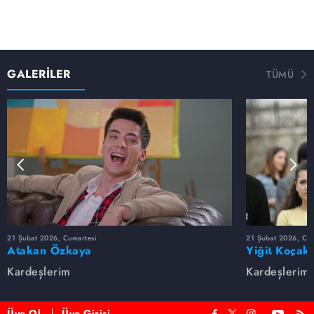
GALERİLER
TÜMÜ
21 Şubat 2026, Cumartesi
21 Şubat 2026, Cum
Atakan Özkaya
Yiğit Koçak
Kardeşlerim
Kardeşlerim
Üye Ol
Üye Girişi