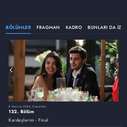
BÖLÜMLER
FRAGMAN
KADRO
BUNLARI DA İZLE
8 Haziran 2024, Cumartesi
1
132. Bölüm
1
Kardeşlerim - Final
K