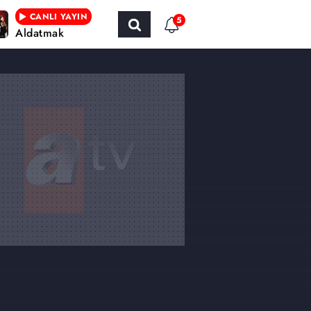
CANLI YAYIN
5
Aldatmak