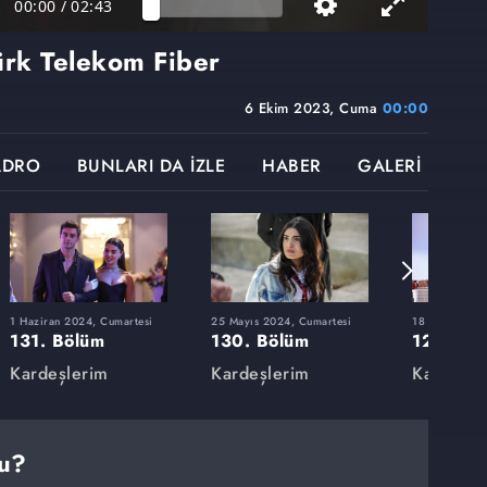
00:00
/
02:43
ürk Telekom Fiber
6 Ekim 2023, Cuma
00:00
ADRO
BUNLARI DA İZLE
HABER
GALERİ
1 Haziran 2024, Cumartesi
25 Mayıs 2024, Cumartesi
18 Mayıs 202
131. Bölüm
130. Bölüm
129. Bö
Kardeşlerim
Kardeşlerim
Kardeşle
du?