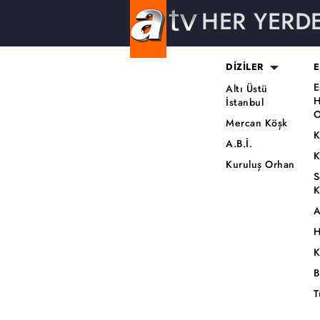
HER YERD
DİZİLER
E
E
Altı Üstü
H
İstanbul
O
Mercan Köşk
K
A.B.İ.
K
Kuruluş Orhan
S
K
A
H
K
B
T