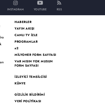
INSTAGRAM
YOUTUBE
RSS
HABERLER
I
YAYIN AKIŞI
CANLI TV İZLE
dro
PROGRAMLAR
k
a2
MİLYONER FORM SAYFASI
o
VAR MISIN YOK MUSUN
han
FORM SAYFASI
İZLEYİCİ TEMSİLCİSİ
KÜNYE
GİZLİLİK BİLDİRİMİ
VERİ POLİTİKASI