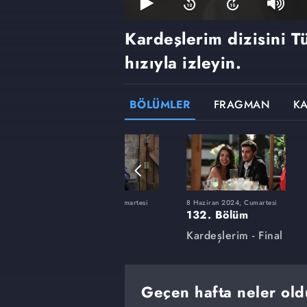
Kardeşlerim dizisini T
hızıyla izleyin.
BÖLÜMLER
FRAGMAN
K
tesi
24 Şubat 2024, Cumartesi
8 Haziran 2024, Cumartesi
118. Bölüm
132. Bölüm
Kardeşlerim
Kardeşlerim - Final
Geçen hafta neler ol