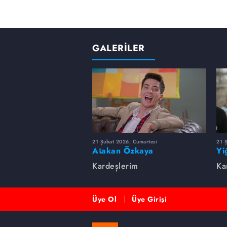
GALERİLER
21 Şubat 2026, Cumartesi
21 
Atakan Özkaya
Yi
Kardeşlerim
Ka
Üye Ol
Üye Girişi