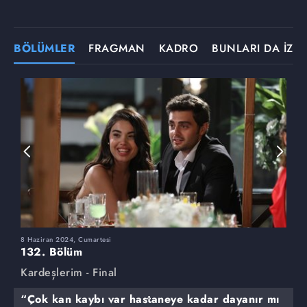
BÖLÜMLER
FRAGMAN
KADRO
BUNLARI DA İZLE
8 Haziran 2024, Cumartesi
1
132. Bölüm
1
Kardeşlerim - Final
K
“Çok kan kaybı var hastaneye kadar dayanır mı