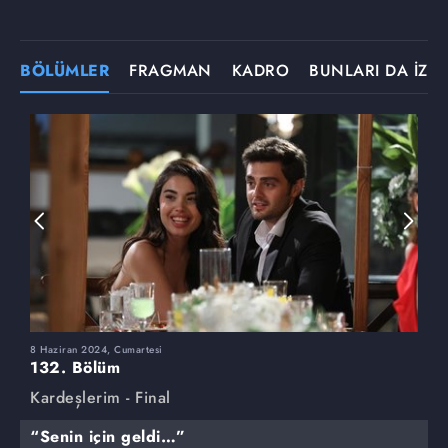
BÖLÜMLER
FRAGMAN
KADRO
BUNLARI DA İZLE
8 Haziran 2024, Cumartesi
1
132. Bölüm
1
Kardeşlerim - Final
K
“Senin için geldi…”