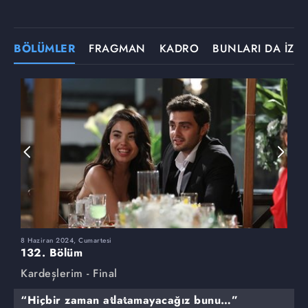
BÖLÜMLER
FRAGMAN
KADRO
BUNLARI DA İZLE
8 Haziran 2024, Cumartesi
1
132. Bölüm
1
Kardeşlerim - Final
K
“Hiçbir zaman atlatamayacağız bunu…”