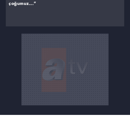
çoğumuz..."