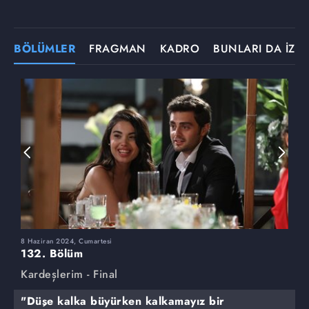
BÖLÜMLER
FRAGMAN
KADRO
BUNLARI DA İZLE
8 Haziran 2024, Cumartesi
1
132. Bölüm
1
Kardeşlerim - Final
K
"Düşe kalka büyürken kalkamayız bir