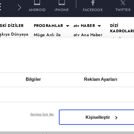
E
ANDROID
iPHONE
FACEBOOK
TWITTER
SKİ DİZİLER
PROGRAMLAR
atv HABER
DİZİ
KADROLAR
şkıya Dünyaya
Müge Anlı ile
atv Ana Haber
Altı Üstü
ükümdar
Tatlı Sert
atv Gün Ortası
İstanbul Ka
lmaz
Esra Erol'da
Kahvaltı
Mercan Köş
aradayı
Mutfak Bahane
Haberleri
Kadro
ara Para Aşk
Kim Milyoner
atv'de Hafta
A.B.İ. Kadr
en Anlat
Olmak İster?
Sonu
Kuruluş Or
aradeniz
Bilgiler
Reklam Ayarları
Var Mısın Yok
Kadro
vrupa Yakası
Musun
ercai
Dizi TV
ardeşlerim
Nihat Hatipoğlu
Programları
ir Gece Masalı
Seçime İzin Ver
Kişiselleştir
Akika ve Sahara
ümü..
Filmler