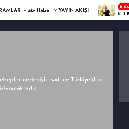
CA
RAMLAR
atv Haber
YAYIN AKIŞI
Kill 
 sebepler nedeniyle sadece Türkiye'den
izlenmektedir.