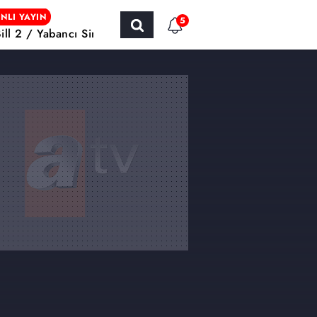
NLI YAYIN
5
Bill 2 / Yabancı Sinema