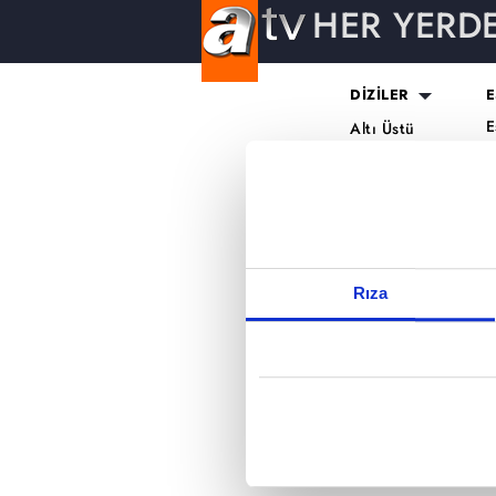
HER YERD
Reddet
DİZİLER
E
E
Altı Üstü
H
İstanbul
O
Mercan Köşk
K
A.B.İ.
K
Kuruluş Orhan
S
K
Rıza
A
H
K
B
T