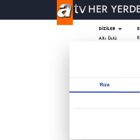
HER YERD
Reddet
DİZİLER
E
E
Altı Üstü
H
İstanbul
O
Mercan Köşk
K
A.B.İ.
K
Kuruluş Orhan
S
K
Rıza
A
H
K
B
T