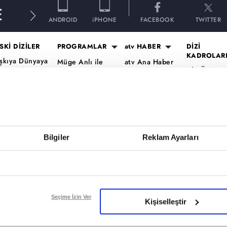
E
ANDROID
iPHONE
FACEBOOK
TWITTER
SKİ DİZİLER
PROGRAMLAR
atv HABER
DİZİ
KADROLAR
şkıya Dünyaya
Müge Anlı ile
atv Ana Haber
Altı Üstü
ükümdar
Tatlı Sert
atv Gün Ortası
İstanbul Ka
lmaz
Esra Erol'da
Kahvaltı
Mercan Köş
aradayı
Mutfak Bahane
Haberleri
Kadro
ara Para Aşk
Kim Milyoner
atv'de Hafta
A.B.İ. Kadr
en Anlat
Olmak İster?
Sonu
Kuruluş Or
aradeniz
Bilgiler
Reklam Ayarları
Var Mısın Yok
Kadro
vrupa Yakası
Musun
ercai
Dizi TV
ardeşlerim
Nihat Hatipoğlu
Programları
ir Gece Masalı
Seçime İzin Ver
Kişiselleştir
Akika ve Sahara
ümü..
Filmler