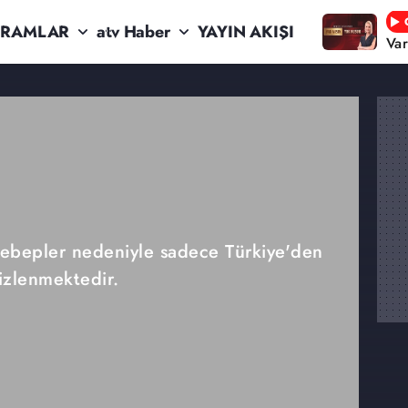
RAMLAR
atv Haber
YAYIN AKIŞI
Va
 sebepler nedeniyle sadece Türkiye'den
izlenmektedir.