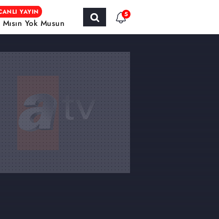
CANLI YAYIN
5
r Mısın Yok Musun