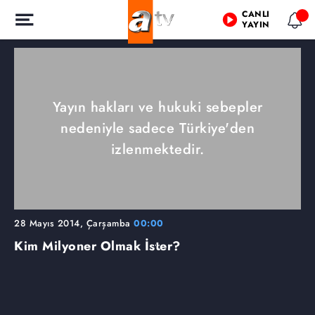
CANLI
YAYIN
Yayın hakları ve hukuki sebepler
nedeniyle sadece Türkiye'den
izlenmektedir.
28 Mayıs 2014, Çarşamba
00:00
Kim Milyoner Olmak İster?