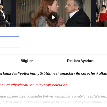
14 Mayıs 2011, Cumartesi
7 May
21. Bölüm
20. B
Kızım Nerede
Kızım
Bilgiler
Reklam Ayarları
rlama faaliyetlerinin yürütülmesi amaçları ile çerezler kullan
yıcı ve cihazlarını tanımlayarak çalışırlar.
de sizlere özel kişiselleştirilmiş reklamlar sunabilir, sayfalarım
23 Nisan 2011, Cumartesi
16 Ni
aparken amacımızın size daha iyi bir reklam deneyimi sunmak ol
18. Bölüm
17. B