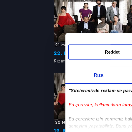
21 Mayıs 2011, Cumartesi
Reddet
22. Bölüm
Kızım Nerede
Rıza
"Sitelerimizde reklam ve paza
Bu çerezler, kullanıcıların tara
Bu çerezlere izin vermeniz halin
30 Nisan 2011, Cumartesi
deneyimi yaşatabiliriz. Bunu y
19. Bölüm