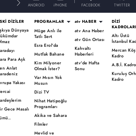
E
ANDROID
iPHONE
FACEBOOK
TWITTER
SKİ DİZİLER
PROGRAMLAR
atv HABER
DİZİ
KADROLAR
şkıya Dünyaya
Müge Anlı ile
atv Ana Haber
Altı Üstü
ükümdar
Tatlı Sert
atv Gün Ortası
İstanbul Ka
lmaz
Esra Erol'da
Kahvaltı
Mercan Köş
aradayı
Mutfak Bahane
Haberleri
Kadro
ara Para Aşk
Kim Milyoner
atv'de Hafta
A.B.İ. Kadr
en Anlat
Olmak İster?
Sonu
Kuruluş Or
aradeniz
Var Mısın Yok
Kadro
vrupa Yakası
Musun
ercai
Dizi TV
ardeşlerim
Nihat Hatipoğlu
Programları
ir Gece Masalı
Akika ve Sahara
ümü..
Filmler
Mevlid ve