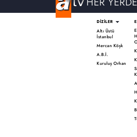
HER YERD
DİZİLER
E
E
Altı Üstü
H
İstanbul
O
Mercan Köşk
K
A.B.İ.
K
Kuruluş Orhan
S
K
A
H
K
B
T