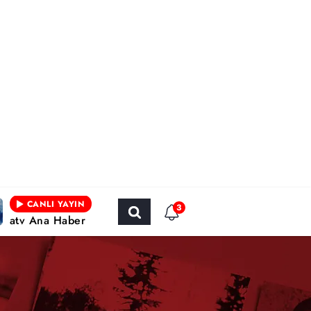
CANLI YAYIN
3
atv Ana Haber