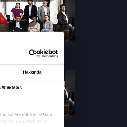
ıs 2011, Cumartesi
ölüm
 Nerede
Hakkında
ılmaktadır.
ızda sizlere daha iyi reklam
san 2011, Cumartesi
duğunu ve sizlere en iyi
ölüm