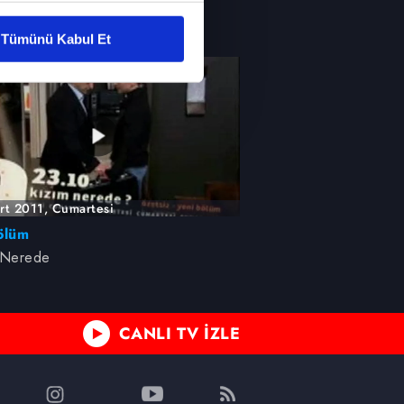
liyetlerimizi karşılamak
 Nerede
Tümünü Kabul Et
ar gösterilmeyecektir."
çerezler kullanılmaktadır. Bu
u hizmetlerinin sunulması
i ve sizlere yönelik
nılacaktır.
rt 2011, Cumartesi
kin detaylı bilgi için Ayarlar
ölüm
 Nerede
ak ve sitemizde ilgili
CANLI TV İZLE