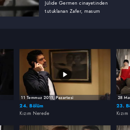
Jülide Germen cinayetinden
tutuklanan Zafer, masum
olduğunu kanıtlamanın
yolunu ararken, büyük bir
çıkmazın içine düşer..
11 Temmuz 2011, Pazartesi
28 Ma
24. Bölüm
23. B
Kızım Nerede
Kızım