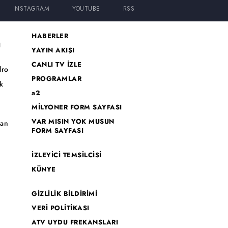
INSTAGRAM
YOUTUBE
RSS
HABERLER
I
YAYIN AKIŞI
CANLI TV İZLE
dro
PROGRAMLAR
k
a2
MİLYONER FORM SAYFASI
o
VAR MISIN YOK MUSUN
han
FORM SAYFASI
İZLEYİCİ TEMSİLCİSİ
KÜNYE
GİZLİLİK BİLDİRİMİ
VERİ POLİTİKASI
ATV UYDU FREKANSLARI