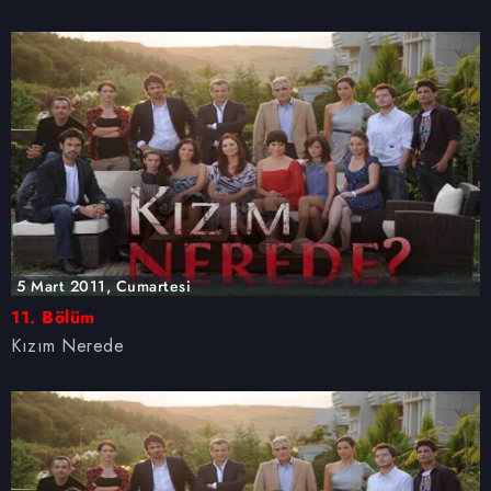
hazırlanmış Aydınlatma Metnimizi okumak ve sitemizde
ilgili mevzuata uygun olarak kullanılan çerezlerle ilgili bilgi
almak için lütfen
tıklayınız
.
5 Mart 2011, Cumartesi
11. Bölüm
Kızım Nerede