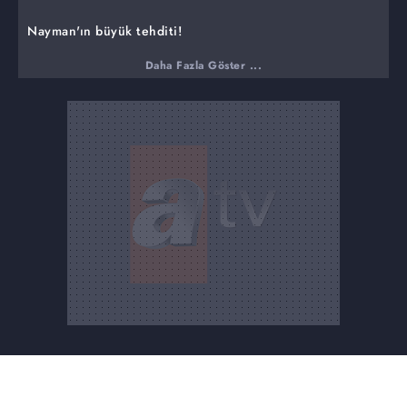
Nayman'ın büyük tehditi!
Nayman beklediği altınların gelmeyişine çok
Daha Fazla Göster ...
öfkelenmiştir. Osman Bey'in üzerine gider. Eğer Osman
Bey altınları getirmezse Nayman; Karesi, Candar ve
Germiyan Bey'lerinin oğullarını öldürecektir. Osman Bey
şimdi ne yapacaktır?
Osman'ın Nayman'a galip gelebileceğine imkan vermeyen
Bey'ler, evlatları için de oldukça tedirgindirler. Osman
Bey onlara karşı nasıl bir tavır alacaktır? Osman Bey,
Bey'lerin evlatlarını Nayman'ın elinden kurtarabilecek
midir?
Osman Bey'in savaş kararı!
Gözünü karartan Osman Bey savaş kararı almıştır.
Nayman'a karşı savaşı nasıl başlatacaktır?
Nayman ve İsmihan Sultan işbirliği mi yapacak?
Onu kandırmaya çalışanların sonu ölümdür. Nayman,
Uçları kan gölüne çevirmekte kararlıdır. Nayman'ın planı
ne olacaktır? Nayman ve İsmihan işbirliği yapacak mıdır?
Osman Bey arkasından dönen tüm oyunlara rağmen