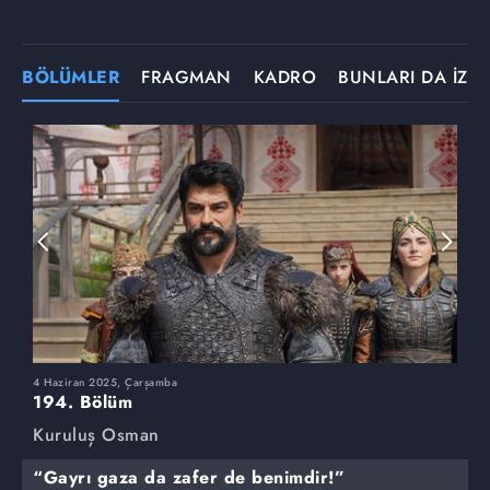
BÖLÜMLER
FRAGMAN
KADRO
BUNLARI DA İZLE
4 Haziran 2025, Çarşamba
2
194. Bölüm
1
Kuruluş Osman
K
“Gayrı gaza da zafer de benimdir!”