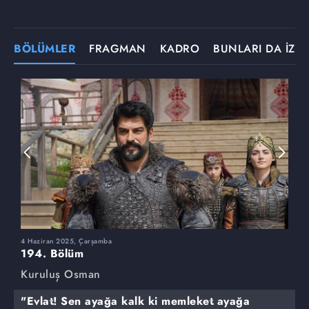
BÖLÜMLER
FRAGMAN
KADRO
BUNLARI DA İZLE
4 Haziran 2025, Çarşamba
2
194. Bölüm
1
Kuruluş Osman
K
"Evlat! Sen ayağa kalk ki memleket ayağa