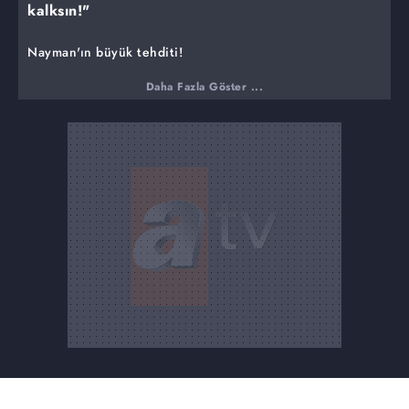
kalksın!"
Nayman'ın büyük tehditi!
Nayman beklediği altınların gelmeyişine çok
Daha Fazla Göster ...
öfkelenmiştir. Osman Bey'in üzerine gider. Eğer Osman
Bey altınları getirmezse Nayman; Karesi, Candar ve
Germiyan Bey'lerinin oğullarını öldürecektir. Osman Bey
şimdi ne yapacaktır?
Osman'ın Nayman'a galip gelebileceğine imkan vermeyen
Bey'ler, evlatları için de oldukça tedirgindirler. Osman
Bey onlara karşı nasıl bir tavır alacaktır? Osman Bey,
Bey'lerin evlatlarını Nayman'ın elinden kurtarabilecek
midir?
Osman Bey'in savaş kararı!
Gözünü karartan Osman Bey savaş kararı almıştır.
Nayman'a karşı savaşı nasıl başlatacaktır?
Nayman ve İsmihan Sultan işbirliği mi yapacak?
Onu kandırmaya çalışanların sonu ölümdür. Nayman,
Uçları kan gölüne çevirmekte kararlıdır. Nayman'ın planı