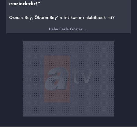
emrindedir!”
Osman Bey, Öktem Bey'in intikamını alabilecek mi?
Öktem Bey'in şehadeti Yenişehir'e hüzün getirmiştir.
Daha Fazla Göster ...
Osman Bey ise davanın büyüklüğünü vurgular ve ''Bugün
Öktem Bey başını verir yarın Osman Bey!'' diyerek
kararlılığını belirtir. Osman Bey, Öktem Bey'in intikamını
alabilecek midir?
Nayman'ın şaşırtıcı teklifi!
Nayman, Öktem'i şehit ettikten sonra Osman Bey'e
oldukça şaşırtıcı bir teklifte bulunur. Osman Bey'in
kendisine komutan olmasını istemektedir. İsmihan Sultan,
Osman Bey'in Nayman'ın teklifini asla kabul
etmeyeceğini söyler. Nayman ise kendinden emindir.
Osman Bey kendisinin komutanı olacaktır. Osman Bey
bunu hangi amaçla yapmaktadır? İsmihan Sultan Osman
Bey'in bu hamlesini nasıl karşılayacaktır?
Bengi Hatun'un sitemi
Bengi Hatun Osman Bey'e sitemde bulunur. Nayman'ın
teklifini Osman Bey'in yüzüne vurur. Osman Bey'in
Nayman'ın teklifini ilk anda reddetmemesi Bengi Hatun