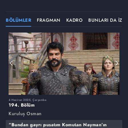
BÖLÜMLER
FRAGMAN
KADRO
BUNLARI DA İZLE
4 Haziran 2025, Çarşamba
2
194. Bölüm
1
Kuruluş Osman
K
“Bundan gayrı pusatım Komutan Nayman’ın