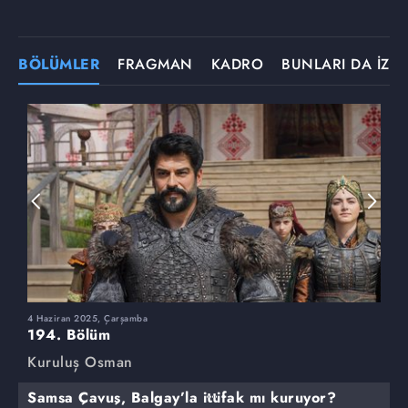
BÖLÜMLER
FRAGMAN
KADRO
BUNLARI DA İZLE
4 Haziran 2025, Çarşamba
2
194. Bölüm
1
Kuruluş Osman
K
Samsa Çavuş, Balgay’la ittifak mı kuruyor?