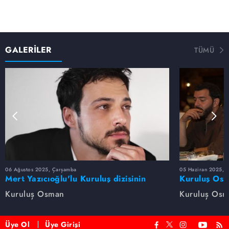
GALERİLER
TÜMÜ
06 Ağustos 2025, Çarşamba
05 Haziran 2025, 
Mert Yazıcıoğlu'lu Kuruluş dizisinin
Kuruluş Osm
oyuncu kadrosunda kimler var?
veda etti
Kuruluş Osman
Kuruluş Os
Üye Ol
Üye Girişi