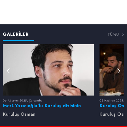
GALERİLER
TÜMÜ
06 Ağustos 2025, Çarşamba
05 Haziran 2025, 
Mert Yazıcıoğlu'lu Kuruluş dizisinin
Kuruluş Osm
oyuncu kadrosunda kimler var?
veda etti
Kuruluş Osman
Kuruluş Os