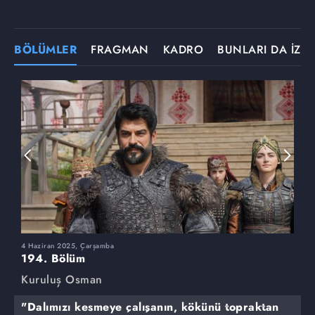
BÖLÜMLER
FRAGMAN
KADRO
BUNLARI DA İZLE
4 Haziran 2025, Çarşamba
2
194. Bölüm
1
Kuruluş Osman
K
"Dalımızı kesmeye çalışanın, kökünü topraktan