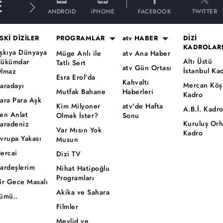
E
ANDROID
iPHONE
FACEBOOK
TWITTER
SKİ DİZİLER
PROGRAMLAR
atv HABER
DİZİ
KADROLAR
şkıya Dünyaya
Müge Anlı ile
atv Ana Haber
Altı Üstü
ükümdar
Tatlı Sert
atv Gün Ortası
İstanbul Ka
lmaz
Esra Erol'da
Kahvaltı
Mercan Köş
aradayı
Mutfak Bahane
Haberleri
Kadro
ara Para Aşk
Kim Milyoner
atv'de Hafta
A.B.İ. Kadr
en Anlat
Olmak İster?
Sonu
Kuruluş Or
aradeniz
Var Mısın Yok
Kadro
vrupa Yakası
Musun
ercai
Dizi TV
ardeşlerim
Nihat Hatipoğlu
Programları
ir Gece Masalı
Akika ve Sahara
ümü..
Filmler
Mevlid ve