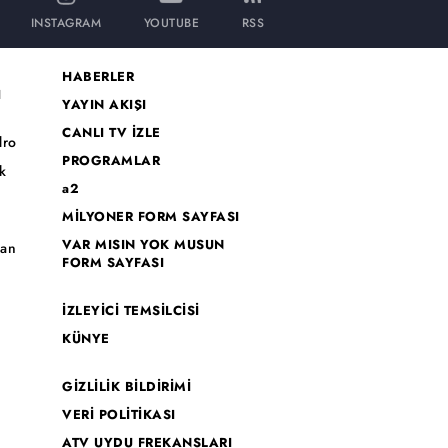
INSTAGRAM
YOUTUBE
RSS
HABERLER
I
YAYIN AKIŞI
CANLI TV İZLE
dro
PROGRAMLAR
k
a2
MİLYONER FORM SAYFASI
o
VAR MISIN YOK MUSUN
han
FORM SAYFASI
İZLEYİCİ TEMSİLCİSİ
KÜNYE
GİZLİLİK BİLDİRİMİ
VERİ POLİTİKASI
ATV UYDU FREKANSLARI