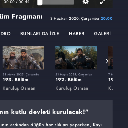
00:00
/
00:44
üm Fragmanı
3 Haziran 2020, Çarşamba
20:00
ADRO
BUNLARI DA İZLE
HABER
GALERİ
28 Mayıs 2025, Çarşamba
21 Mayıs 2025, Çarşamba
7 Mayıs 2025
193. Bölüm
192. Bölüm
191. Bö
Kuruluş Osman
Kuruluş Osman
Kuruluş
nın kutlu devleti kurulacak!"
nın ardından düğün hazırlıkları yaparken, Kayı