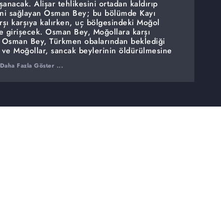
anacak. Alişar tehlikesini ortadan kaldırıp
ini sağlayan Osman Bey; bu bölümde Kayı
rşı karşıya kalırken, uç bölgesindeki Moğol
e girişecek. Osman Bey, Moğollara karşı
? Osman Bey, Türkmen obalarından beklediği
 ve Moğollar, sancak beylerinin öldürülmesine
fından Alişar'la evlendirilen Aygül'ün akıbeti ne
Daha Fazla Göster ...