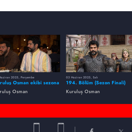
Haziran 2025, Perşembe
03 Haziran 2025, Salı
ruluş Osman ekibi sezona
194. Bölüm (Sezon Finali)
rlikte veda etti
Foto Galeri
ruluş Osman
Kuruluş Osman