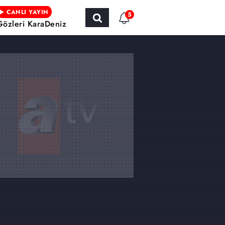
CANLI YAYIN
5
Gözleri KaraDeniz