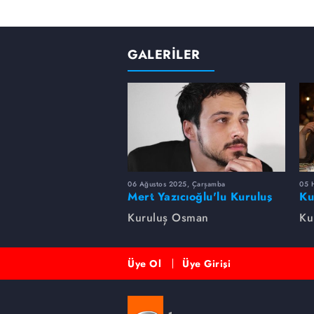
GALERİLER
06 Ağustos 2025, Çarşamba
05 
Mert Yazıcıoğlu'lu Kuruluş
Ku
dizisinin oyuncu kadrosunda
bi
Kuruluş Osman
Ku
kimler var?
Üye Ol
Üye Girişi