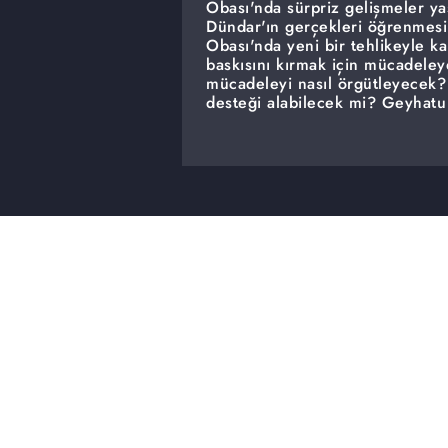
Obası'nda sürpriz gelişmeler yaş
Dündar'ın gerçekleri öğrenmes
Obası'nda yeni bir tehlikeyle ka
baskısını kırmak için mücadeley
mücadeleyi nasıl örgütleyecek
desteği alabilecek mi? Geyhatu
nasıl tepki verecek? Dündar tara
olacak?