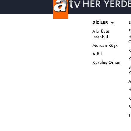
HER YERD
DİZİLER
E
E
Altı Üstü
H
İstanbul
O
Mercan Köşk
K
A.B.İ.
K
Kuruluş Orhan
S
K
A
H
K
B
T