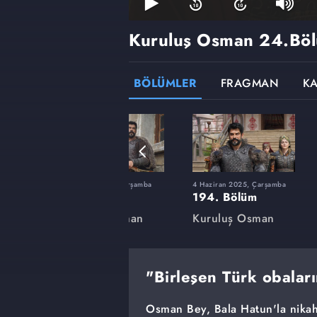
Kuruluş Osman
24.Böl
BÖLÜMLER
FRAGMAN
K
rşamba
12 Şubat 2025, Çarşamba
4 Haziran 2025, Çarşamba
180. Bölüm
194. Bölüm
an
Kuruluş Osman
Kuruluş Osman
"Birleşen Türk obaları
Osman Bey, Bala Hatun'la nikahı