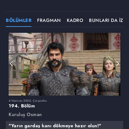
BÖLÜMLER
FRAGMAN
KADRO
BUNLARI DA İZLE
4 Haziran 2025, Çarşamba
2
194. Bölüm
1
Kuruluş Osman
K
"Yarın gardaş kanı dökmeye hazır olun!"