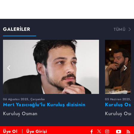
GALERİLER
TÜMÜ
06 Ağustos 2025, Çarşamba
05 Haziran 2025, 
Mert Yazıcıoğlu'lu Kuruluş dizisinin
Kuruluş Osm
oyuncu kadrosunda kimler var?
veda etti
Kuruluş Osman
Kuruluş Os
Üye Ol
Üye Girişi