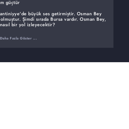
im güçtür
tantiniyye'de büyük ses getirmiştir. Osman Bey
ç olmuştur. Şimdi sırada Bursa vardır. Osman Bey,
asıl bir yol izleyecektir?
hesi
Daha Fazla Göster ...
tikçe düşmanlar da artmıştır. İnegöl'ün fethiyle
e kendi varlığını artık tehlikede görmektedir.
du kurmaya hazırlanan Bizans İmparatoru bir
i bir şer ittifakı kurmaya başlamıştır. Bu
l Komutanı Cebe olacaktır.
r ittifakını güçlendirecek bir müttefik olarak uç
utanı Cebe, Osman Bey'e nasıl bir oyun kurma
arkın'ın, İnegöl'ün fethiyle Osman Bey'e olan
acaktır. Sinsice büyüyen bu düşmanlıkta
ktır? Osman Bey'in, İnegöl'ün fethini