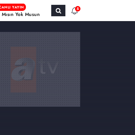
CANLI YAYIN
5
r Mısın Yok Musun