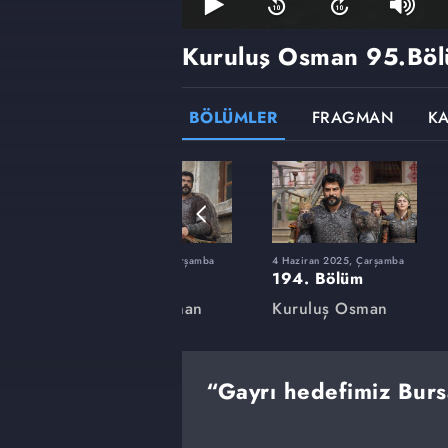
Kuruluş Osman
95.Böl
BÖLÜMLER
FRAGMAN
K
rşamba
12 Şubat 2025, Çarşamba
4 Haziran 2025, Çarşamba
180. Bölüm
194. Bölüm
an
Kuruluş Osman
Kuruluş Osman
“Gayrı hedefimiz Burs