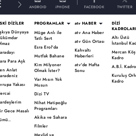
E
ANDROID
iPHONE
FACEBOOK
TWITTER
SKİ DİZİLER
PROGRAMLAR
atv HABER
DİZİ
KADROLAR
şkıya Dünyaya
Müge Anlı ile
atv Ana Haber
Altı Üstü
ükümdar
Tatlı Sert
atv Gün Ortası
İstanbul Ka
lmaz
Esra Erol'da
Kahvaltı
Mercan Köş
aradayı
Mutfak Bahane
Haberleri
Kadro
ara Para Aşk
Kim Milyoner
atv'de Hafta
A.B.İ. Kadr
en Anlat
Olmak İster?
Sonu
Kuruluş Or
aradeniz
Var Mısın Yok
Kadro
vrupa Yakası
Musun
ercai
Dizi TV
ardeşlerim
Nihat Hatipoğlu
Programları
ir Gece Masalı
Akika ve Sahara
ümü..
Filmler
Mevlid ve