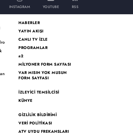
INSTAGRAM
YOUTUBE
RSS
HABERLER
I
YAYIN AKIŞI
CANLI TV İZLE
dro
PROGRAMLAR
k
a2
MİLYONER FORM SAYFASI
o
VAR MISIN YOK MUSUN
han
FORM SAYFASI
İZLEYİCİ TEMSİLCİSİ
KÜNYE
GİZLİLİK BİLDİRİMİ
VERİ POLİTİKASI
ATV UYDU FREKANSLARI