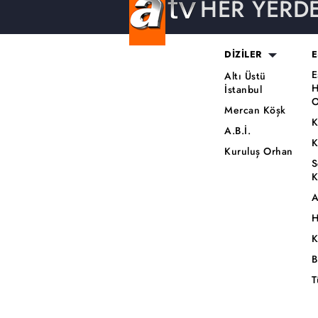
HER YERD
DİZİLER
E
E
Altı Üstü
H
İstanbul
O
Mercan Köşk
K
A.B.İ.
K
Kuruluş Orhan
S
K
A
H
K
B
T