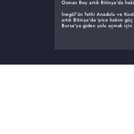
Osman Bey artık Bitinya'da hak
İnegöl'ün fethi Anadolu ve Kos
artık Bitinya'da iyice hakim gü
Bursa'ya giden yolu açmak için n
Osman Bey'e karşı Yeni Şer cep
Osman Bey, topraklarını genişlet
iyice tedirgin olan Kostantiniyy
Osman Bey'e karşı güçlü bir or
yandan da Osman Bey'e karşı yen
ittifakın en büyük parçası Moğo
Cebe, Osman Bey'e karşı olan şe
bölgesine gelmiştir. Moğol kom
hazırlığındadır.
Barkın'ın yeni hamlesi
Üstat Arius'un öğrencisi olan B
düşmanlığı yeni bir boyut kazan
Barkın'ın yeni hamlesi ne olaca