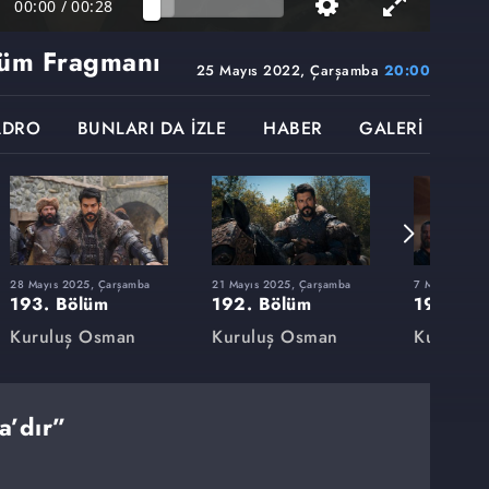
00:00
/
00:28
üm Fragmanı
25 Mayıs 2022, Çarşamba
20:00
ADRO
BUNLARI DA İZLE
HABER
GALERİ
28 Mayıs 2025, Çarşamba
21 Mayıs 2025, Çarşamba
7 Mayıs 2025
193. Bölüm
192. Bölüm
191. Bö
Kuruluş Osman
Kuruluş Osman
Kuruluş
a’dır”