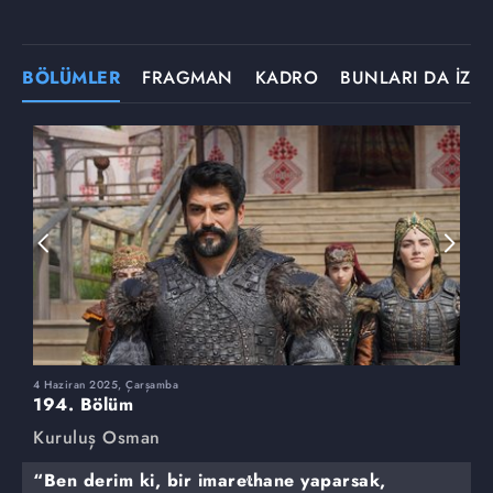
BÖLÜMLER
FRAGMAN
KADRO
BUNLARI DA İZLE
4 Haziran 2025, Çarşamba
2
194. Bölüm
1
Kuruluş Osman
K
“Ben derim ki, bir imarethane yaparsak,