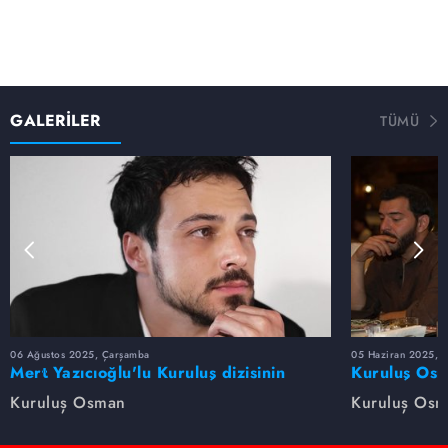
GALERİLER
TÜMÜ
06 Ağustos 2025, Çarşamba
05 Haziran 2025, 
Mert Yazıcıoğlu'lu Kuruluş dizisinin
Kuruluş Osm
oyuncu kadrosunda kimler var?
veda etti
Kuruluş Osman
Kuruluş Os