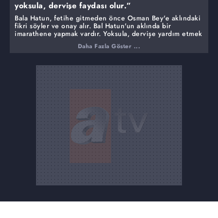
yoksula, dervişe faydası olur.”
Bala Hatun, fetihe gitmeden önce Osman Bey'e aklındaki
fikri söyler ve onay alır. Bal Hatun'un aklında bir
imarathene yapmak vardır. Yoksula, dervişe yardım etmek
ister. Osman Bey duyduğuna sevinir, Bala Hatun'a onay
Daha Fazla Göster ...
verir.