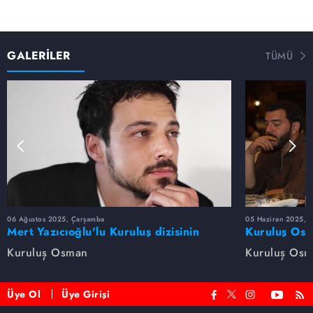
GALERİLER
TÜMÜ
06 Ağustos 2025, Çarşamba
05 Haziran 2025, 
Mert Yazıcıoğlu'lu Kuruluş dizisinin
Kuruluş Osm
oyuncu kadrosunda kimler var?
veda etti
Kuruluş Osman
Kuruluş Os
Üye Ol
Üye Girişi