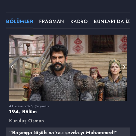
BÖLÜMLER
FRAGMAN
KADRO
BUNLARI DA İZLE
4 Haziran 2025, Çarşamba
2
194. Bölüm
1
Kuruluş Osman
K
“Başımga tüşüb na'ra-ı sevda-yı Muhammed!”