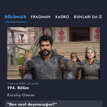
BÖLÜMLER
FRAGMAN
KADRO
BUNLARI DA İZLE
4 Haziran 2025, Çarşamba
2
194. Bölüm
1
Kuruluş Osman
K
"Ben nasıl dayanacağım?"