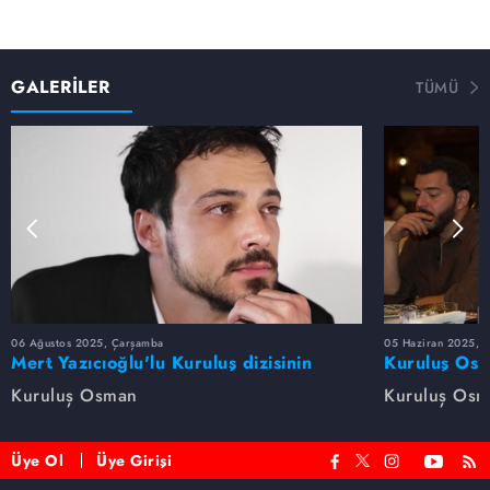
GALERİLER
TÜMÜ
06 Ağustos 2025, Çarşamba
05 Haziran 2025, 
Mert Yazıcıoğlu'lu Kuruluş dizisinin
Kuruluş Osm
oyuncu kadrosunda kimler var?
veda etti
Kuruluş Osman
Kuruluş Os
Üye Ol
Üye Girişi