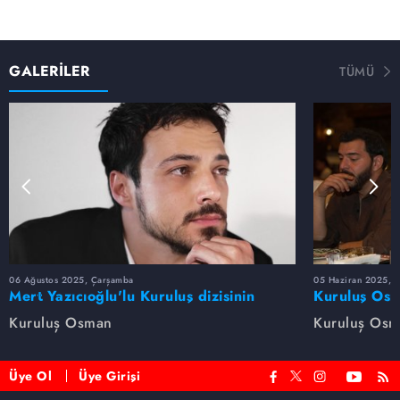
GALERİLER
TÜMÜ
06 Ağustos 2025, Çarşamba
05 Haziran 2025, 
Mert Yazıcıoğlu'lu Kuruluş dizisinin
Kuruluş Osm
oyuncu kadrosunda kimler var?
veda etti
Kuruluş Osman
Kuruluş Os
Üye Ol
Üye Girişi