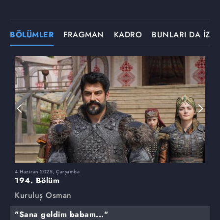
BÖLÜMLER
FRAGMAN
KADRO
BUNLARI DA İZLE
4 Haziran 2025, Çarşamba
2
194. Bölüm
1
Kuruluş Osman
K
"Sana geldim babam..."