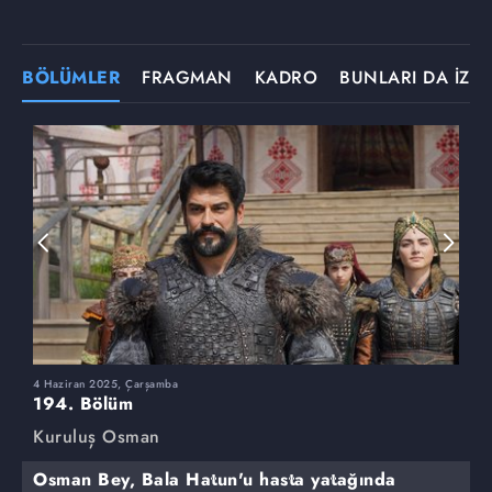
BÖLÜMLER
FRAGMAN
KADRO
BUNLARI DA İZLE
4 Haziran 2025, Çarşamba
2
194. Bölüm
1
Kuruluş Osman
K
Osman Bey, Bala Hatun'u hasta yatağında