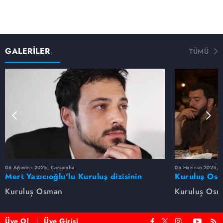
GALERİLER
TÜMÜ
06 Ağustos 2025, Çarşamba
05 Haziran 2025, 
Mert Yazıcıoğlu'lu Kuruluş dizisinin
Kuruluş Osm
oyuncu kadrosunda kimler var?
veda etti
Kuruluş Osman
Kuruluş Os
Üye Ol
Üye Girişi