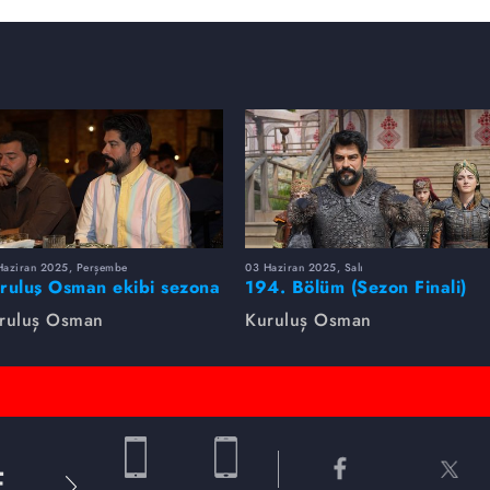
Haziran 2025, Perşembe
03 Haziran 2025, Salı
ruluş Osman ekibi sezona
194. Bölüm (Sezon Finali)
rlikte veda etti
Foto Galeri
ruluş Osman
Kuruluş Osman
E