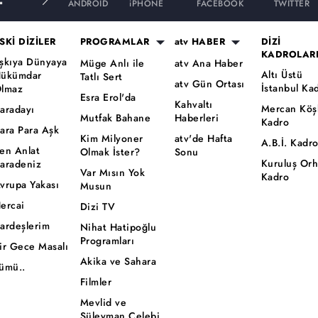
ANDROID
iPHONE
FACEBOOK
TWITTER
SKİ DİZİLER
PROGRAMLAR
atv HABER
DİZİ
KADROLAR
şkıya Dünyaya
Müge Anlı ile
atv Ana Haber
Altı Üstü
ükümdar
Tatlı Sert
atv Gün Ortası
İstanbul Ka
lmaz
Esra Erol'da
Kahvaltı
Mercan Köş
aradayı
Mutfak Bahane
Haberleri
Kadro
ara Para Aşk
Kim Milyoner
atv'de Hafta
A.B.İ. Kadr
en Anlat
Olmak İster?
Sonu
Kuruluş Or
aradeniz
Var Mısın Yok
Kadro
vrupa Yakası
Musun
ercai
Dizi TV
ardeşlerim
Nihat Hatipoğlu
Programları
ir Gece Masalı
Akika ve Sahara
ümü..
Filmler
Mevlid ve
Süleyman Çelebi