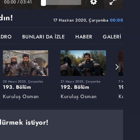
00:00
/
03:41
dın!
17 Haziran 2020, Çarşamba
00:00
ADRO
BUNLARI DA İZLE
HABER
GALERİ
28 Mayıs 2025, Çarşamba
21 Mayıs 2025, Çarşamba
7 Mayıs 2025
193. Bölüm
192. Bölüm
191. Bö
Kuruluş Osman
Kuruluş Osman
Kuruluş
dürmek istiyor!