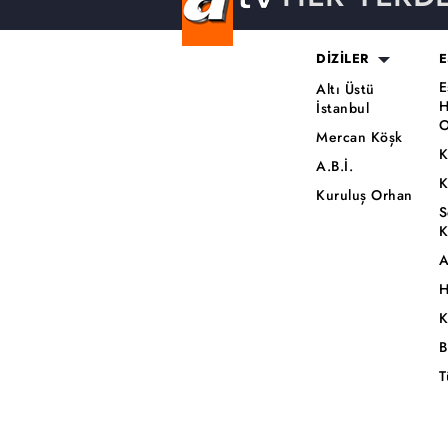
DİZİLER
E
E
Altı Üstü
H
İstanbul
O
Mercan Köşk
K
A.B.İ.
K
Kuruluş Orhan
S
K
A
H
K
B
T