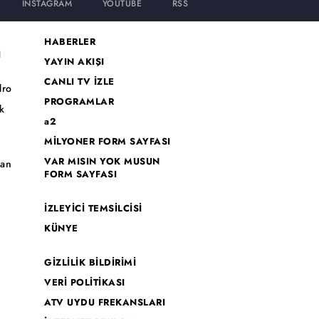
INSTAGRAM
YOUTUBE
RSS
HABERLER
I
YAYIN AKIŞI
CANLI TV İZLE
dro
PROGRAMLAR
k
a2
MİLYONER FORM SAYFASI
o
VAR MISIN YOK MUSUN
han
FORM SAYFASI
İZLEYİCİ TEMSİLCİSİ
KÜNYE
GİZLİLİK BİLDİRİMİ
VERİ POLİTİKASI
ATV UYDU FREKANSLARI