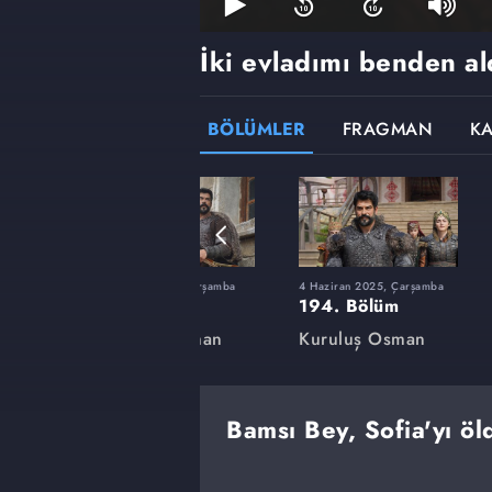
İki evladımı benden al
BÖLÜMLER
FRAGMAN
K
rşamba
12 Şubat 2025, Çarşamba
4 Haziran 2025, Çarşamba
180. Bölüm
194. Bölüm
an
Kuruluş Osman
Kuruluş Osman
Bamsı Bey, Sofia'yı öl