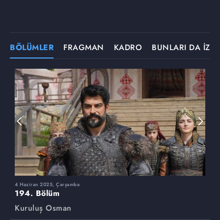
BÖLÜMLER
FRAGMAN
KADRO
BUNLARI DA İZLE
4 Haziran 2025, Çarşamba
2
194. Bölüm
1
Kuruluş Osman
K