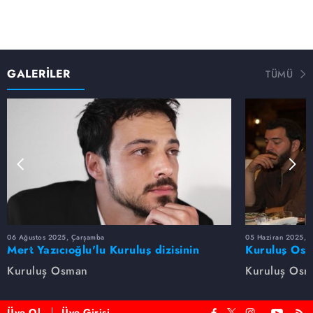
GALERİLER
TÜMÜ
06 Ağustos 2025, Çarşamba
05 Haziran 2025, 
Mert Yazıcıoğlu'lu Kuruluş dizisinin
Kuruluş Osm
oyuncu kadrosunda kimler var?
veda etti
Kuruluş Osman
Kuruluş Os
Üye Ol
Üye Girişi