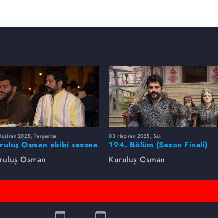
Haziran 2025, Perşembe
03 Haziran 2025, Salı
ruluş Osman ekibi sezona
194. Bölüm (Sezon Finali)
rlikte veda etti
Foto Galeri
ruluş Osman
Kuruluş Osman