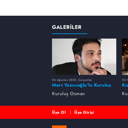
GALERİLER
06 Ağustos 2025, Çarşamba
05 
Mert Yazıcıoğlu'lu Kuruluş
Ku
dizisinin oyuncu kadrosunda
bi
Kuruluş Osman
Ku
kimler var?
Üye Ol
Üye Girişi