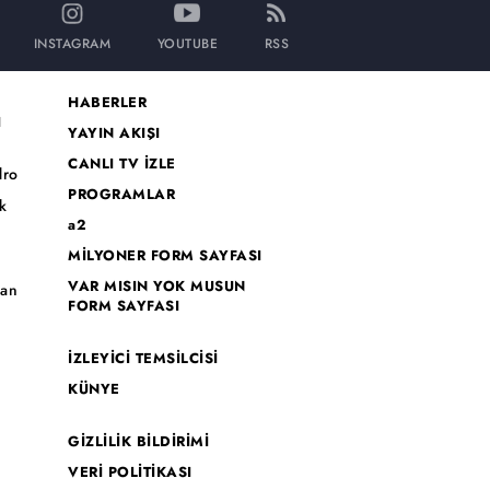
INSTAGRAM
YOUTUBE
RSS
HABERLER
I
YAYIN AKIŞI
CANLI TV İZLE
dro
PROGRAMLAR
k
a2
MİLYONER FORM SAYFASI
o
VAR MISIN YOK MUSUN
han
FORM SAYFASI
İZLEYİCİ TEMSİLCİSİ
KÜNYE
GİZLİLİK BİLDİRİMİ
VERİ POLİTİKASI