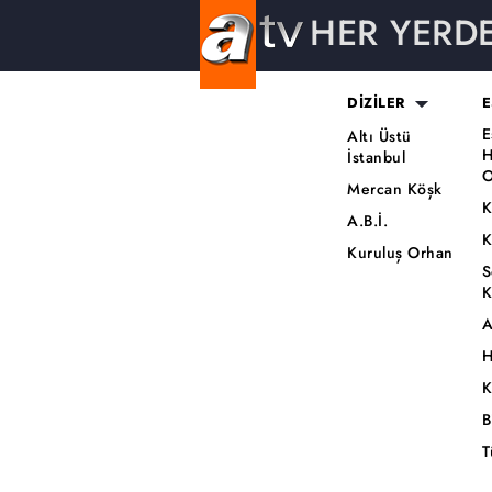
HER YERD
DİZİLER
E
E
Altı Üstü
H
İstanbul
O
Mercan Köşk
K
A.B.İ.
K
Kuruluş Orhan
S
K
A
H
K
B
T