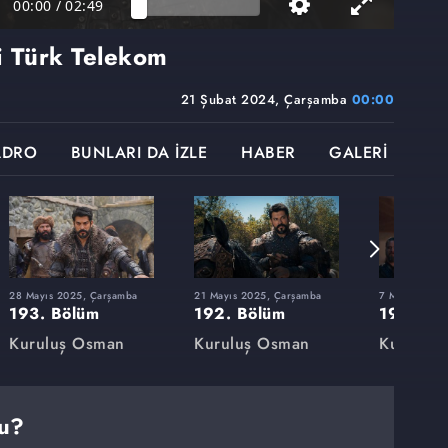
00:00
/
02:49
i Türk Telekom
21 Şubat 2024, Çarşamba
00:00
ADRO
BUNLARI DA İZLE
HABER
GALERİ
28 Mayıs 2025, Çarşamba
21 Mayıs 2025, Çarşamba
7 Mayıs 2025
193. Bölüm
192. Bölüm
191. Bö
Kuruluş Osman
Kuruluş Osman
Kuruluş
du?