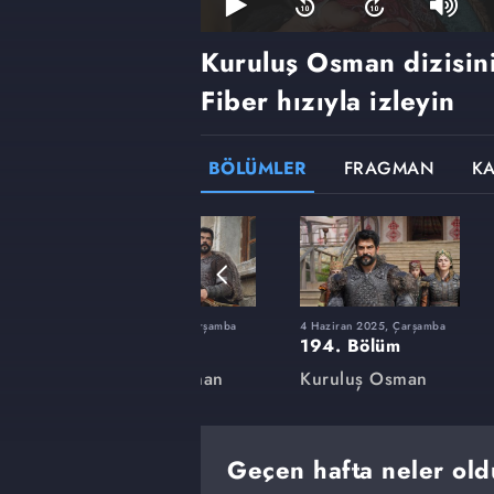
Kuruluş Osman dizisin
Fiber hızıyla izleyin
BÖLÜMLER
FRAGMAN
K
rşamba
12 Şubat 2025, Çarşamba
4 Haziran 2025, Çarşamba
180. Bölüm
194. Bölüm
an
Kuruluş Osman
Kuruluş Osman
Geçen hafta neler ol