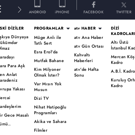
E
ANDROID
iPHONE
FACEBOOK
TWITTER
SKİ DİZİLER
PROGRAMLAR
atv HABER
DİZİ
KADROLAR
şkıya Dünyaya
Müge Anlı ile
atv Ana Haber
Altı Üstü
ükümdar
Tatlı Sert
atv Gün Ortası
İstanbul Ka
lmaz
Esra Erol'da
Kahvaltı
Mercan Köş
aradayı
Mutfak Bahane
Haberleri
Kadro
ara Para Aşk
Kim Milyoner
atv'de Hafta
A.B.İ. Kadr
en Anlat
Olmak İster?
Sonu
Kuruluş Or
aradeniz
Var Mısın Yok
Kadro
vrupa Yakası
Musun
ercai
Dizi TV
ardeşlerim
Nihat Hatipoğlu
Programları
ir Gece Masalı
Akika ve Sahara
ümü..
Filmler