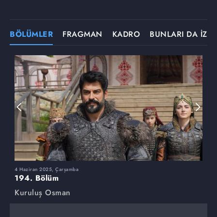
BÖLÜMLER
FRAGMAN
KADRO
BUNLARI DA İZLE
4 Haziran 2025, Çarşamba
2
194. Bölüm
1
Kuruluş Osman
K