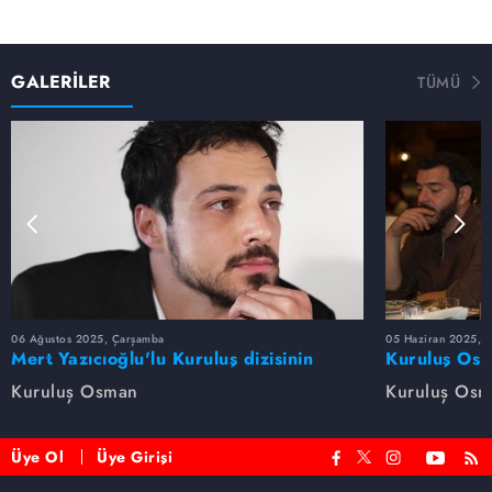
GALERİLER
TÜMÜ
06 Ağustos 2025, Çarşamba
05 Haziran 2025, 
Mert Yazıcıoğlu'lu Kuruluş dizisinin
Kuruluş Osm
oyuncu kadrosunda kimler var?
veda etti
Kuruluş Osman
Kuruluş Os
Üye Ol
Üye Girişi