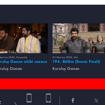
Haziran 2025, Perşembe
03 Haziran 2025, Salı
ruluş Osman ekibi sezona
194. Bölüm (Sezon Finali)
rlikte veda etti
Foto Galeri
ruluş Osman
Kuruluş Osman
E