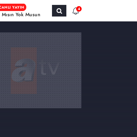
CANLI YAYIN
4
r Mısın Yok Musun