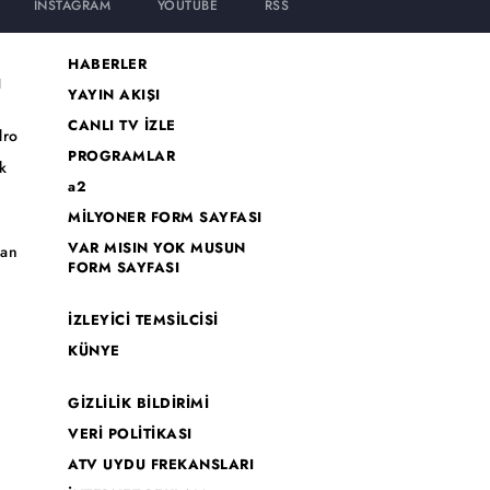
INSTAGRAM
YOUTUBE
RSS
HABERLER
I
YAYIN AKIŞI
CANLI TV İZLE
dro
PROGRAMLAR
k
a2
MİLYONER FORM SAYFASI
o
VAR MISIN YOK MUSUN
han
FORM SAYFASI
İZLEYİCİ TEMSİLCİSİ
KÜNYE
GİZLİLİK BİLDİRİMİ
VERİ POLİTİKASI
ATV UYDU FREKANSLARI