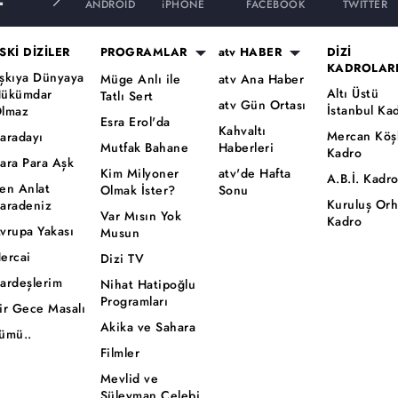
ANDROID
iPHONE
FACEBOOK
TWITTER
SKİ DİZİLER
PROGRAMLAR
atv HABER
DİZİ
KADROLAR
şkıya Dünyaya
Müge Anlı ile
atv Ana Haber
Altı Üstü
ükümdar
Tatlı Sert
atv Gün Ortası
İstanbul Ka
lmaz
Esra Erol'da
Kahvaltı
Mercan Köş
aradayı
Mutfak Bahane
Haberleri
Kadro
ara Para Aşk
Kim Milyoner
atv'de Hafta
A.B.İ. Kadr
en Anlat
Olmak İster?
Sonu
Kuruluş Or
aradeniz
Var Mısın Yok
Kadro
vrupa Yakası
Musun
ercai
Dizi TV
ardeşlerim
Nihat Hatipoğlu
Programları
ir Gece Masalı
Akika ve Sahara
ümü..
Filmler
Mevlid ve
Süleyman Çelebi