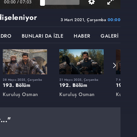
00:00
/
07:03
dişeleniyor
3 Mart 2021, Çarşamba
00:00
ADRO
BUNLARI DA İZLE
HABER
GALERİ
28 Mayıs 2025, Çarşamba
21 Mayıs 2025, Çarşamba
7 Mayıs 2025
193. Bölüm
192. Bölüm
191. Bö
Kuruluş Osman
Kuruluş Osman
Kuruluş
..."