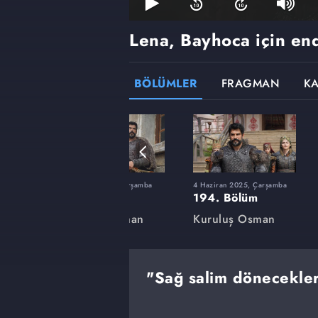
Lena, Bayhoca için en
BÖLÜMLER
FRAGMAN
K
rşamba
12 Şubat 2025, Çarşamba
4 Haziran 2025, Çarşamba
180. Bölüm
194. Bölüm
an
Kuruluş Osman
Kuruluş Osman
"Sağ salim dönecekler