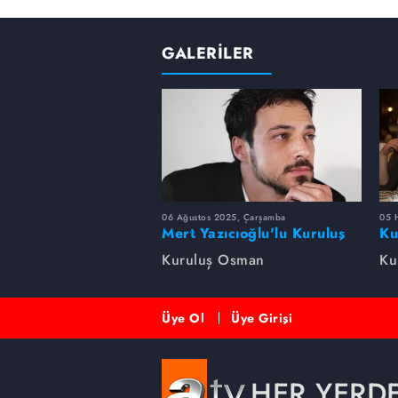
GALERİLER
06 Ağustos 2025, Çarşamba
05 
Mert Yazıcıoğlu'lu Kuruluş
Ku
dizisinin oyuncu kadrosunda
bi
Kuruluş Osman
Ku
kimler var?
Üye Ol
Üye Girişi
HER YERD