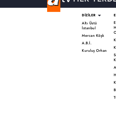
DİZİLER
E
E
Altı Üstü
H
İstanbul
O
Mercan Köşk
K
A.B.İ.
K
Kuruluş Orhan
S
K
A
H
K
B
T