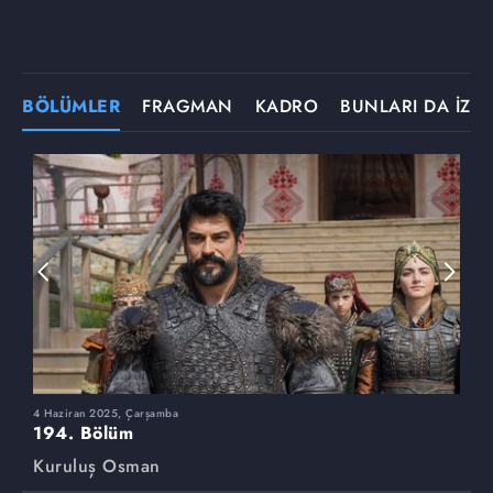
BÖLÜMLER
FRAGMAN
KADRO
BUNLARI DA İZLE
4 Haziran 2025, Çarşamba
2
194. Bölüm
1
Kuruluş Osman
K