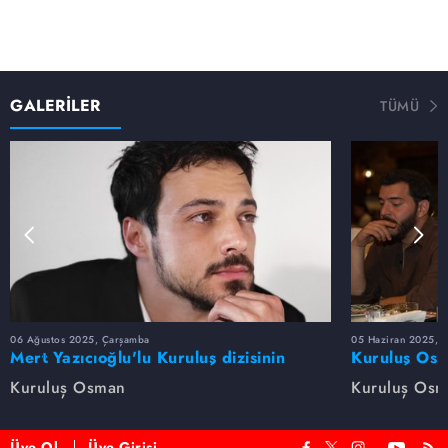
GALERİLER
TÜMÜ
06 Ağustos 2025, Çarşamba
05 Haziran 2025, 
Mert Yazıcıoğlu'lu Kuruluş dizisinin
Kuruluş Osm
oyuncu kadrosunda kimler var?
veda etti
Kuruluş Osman
Kuruluş Os
Üye Ol
Üye Girişi