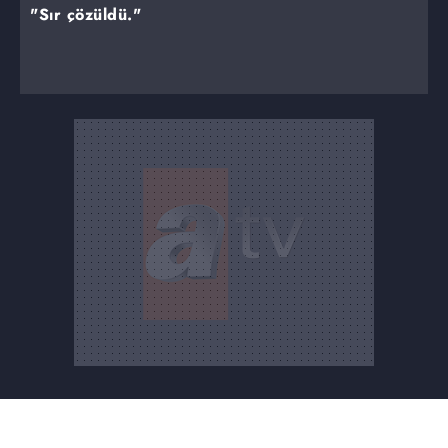
"Sır çözüldü."